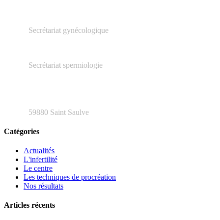
03.27.23.16.66
Secrétariat gynécologique
03.66.20.04.79
Secrétariat spermiologie
48 rue Henri Barbusse
59880 Saint Saulve
Catégories
Actualités
L'infertilité
Le centre
Les techniques de procréation
Nos résultats
Articles récents