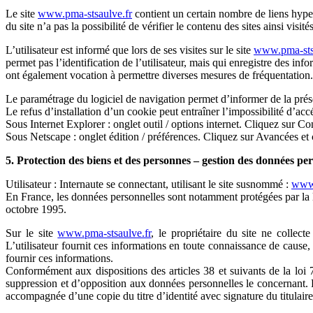
Le site
www.pma-stsaulve.fr
contient un certain nombre de liens hypert
du site n’a pas la possibilité de vérifier le contenu des sites ainsi visi
L’utilisateur est informé que lors de ses visites sur le site
www.pma-stsa
permet pas l’identification de l’utilisateur, mais qui enregistre des info
ont également vocation à permettre diverses mesures de fréquentation.
Le paramétrage du logiciel de navigation permet d’informer de la prése
Le refus d’installation d’un cookie peut entraîner l’impossibilité d’accé
Sous Internet Explorer : onglet outil / options internet. Cliquez sur Co
Sous Netscape : onglet édition / préférences. Cliquez sur Avancées et 
5. Protection des biens et des personnes – gestion des données per
Utilisateur : Internaute se connectant, utilisant le site susnommé :
www.
En France, les données personnelles sont notamment protégées par la l
octobre 1995.
Sur le site
www.pma-stsaulve.fr
, le propriétaire du site ne collect
L’utilisateur fournit ces informations en toute connaissance de cause, 
fournir ces informations.
Conformément aux dispositions des articles 38 et suivants de la loi 78
suppression et d’opposition aux données personnelles le concernant.
accompagnée d’une copie du titre d’identité avec signature du titulaire 