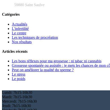
59880 Saint Saulve
Catégories
Actualités
L'infertilité
Le centre
Les techniques de procréation
Nos résultats
Articles récents
Les bons réflexes pour ma grossesse : ni tabac ni cannabis
Grossesse spontanée ou assistée : je mets les chances de mon c
Peut on améliorer la qualité du sperme ?
Le stress
Le poids
Lundi:
7h15-16h30
Mardi:
7h15-16h30
Mercredi:
7h15-16h30
Jeudi:
7h15-16h30