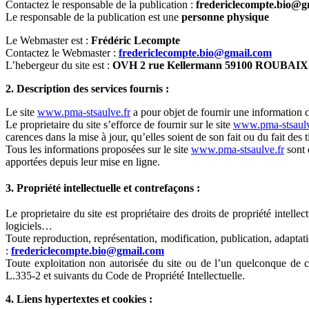
Contactez le responsable de la publication :
fredericlecompte.bio@g
Le responsable de la publication est une
personne physique
Le Webmaster est :
Frédéric Lecompte
Contactez le Webmaster :
fredericlecompte.bio@gmail.com
L’hebergeur du site est :
OVH 2 rue Kellermann 59100 ROUBAIX
2. Description des services fournis :
Le site
www.pma-stsaulve.fr
a pour objet de fournir une information c
Le proprietaire du site s’efforce de fournir sur le site
www.pma-stsaulv
carences dans la mise à jour, qu’elles soient de son fait ou du fait des t
Tous les informations proposées sur le site
www.pma-stsaulve.fr
sont 
apportées depuis leur mise en ligne.
3. Propriété intellectuelle et contrefaçons :
Le proprietaire du site est propriétaire des droits de propriété intelle
logiciels…
Toute reproduction, représentation, modification, publication, adaptation
:
fredericlecompte.bio@gmail.com
Toute exploitation non autorisée du site ou de l’un quelconque de c
L.335-2 et suivants du Code de Propriété Intellectuelle.
4. Liens hypertextes et cookies :