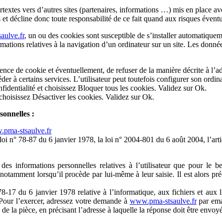
extes vers d’autres sites (partenaires, informations …) mis en place avec
tés et décline donc toute responsabilité de ce fait quand aux risques éventu
ulve.fr
, un ou des cookies sont susceptible de s’installer automatiqueme
rmations relatives à la navigation d’un ordinateur sur un site. Les données 
nce de cookie et éventuellement, de refuser de la manière décrite à l’a
der à certains services. L’utilisateur peut toutefois configurer son ordin
nfidentialité et choisissez Bloquer tous les cookies. Validez sur Ok.
choisissez Désactiver les cookies. Validez sur Ok.
sonnelles :
pma-stsaulve.fr
oi n° 78-87 du 6 janvier 1978, la loi n° 2004-801 du 6 août 2004, l’ar
e des informations personnelles relatives à l’utilisateur que pour le 
notamment lorsqu’il procède par lui-même à leur saisie. Il est alors préc
-17 du 6 janvier 1978 relative à l’informatique, aux fichiers et aux libe
 Pour l’exercer, adressez votre demande à
www.pma-stsaulve.fr
par ema
de la pièce, en précisant l’adresse à laquelle la réponse doit être envoy