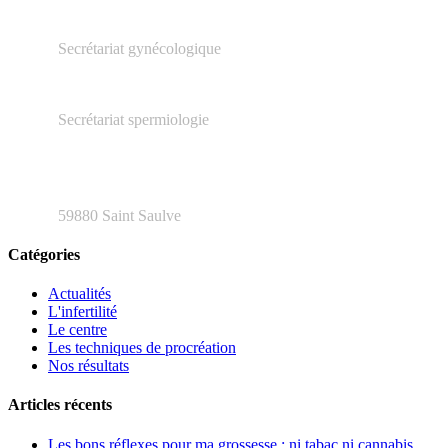
03.27.23.16.66
Secrétariat gynécologique
03.66.20.04.79
Secrétariat spermiologie
48 rue Henri Barbusse
59880 Saint Saulve
Catégories
Actualités
L'infertilité
Le centre
Les techniques de procréation
Nos résultats
Articles récents
Les bons réflexes pour ma grossesse : ni tabac ni cannabis