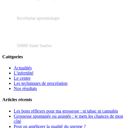
03.66.20.04.79
Secrétariat spermiologie
48 rue Henri Barbusse
59880 Saint Saulve
Catégories
Actualités
L'infertilité
Le centre
Les techniques de procréation
Nos résultats
Articles récents
Les bons réflexes pour ma grossesse : ni tabac ni cannabis
Grossesse spontanée ou assistée : je mets les chances de mon
côté
Peut on améliorer la qualité du sperme ?