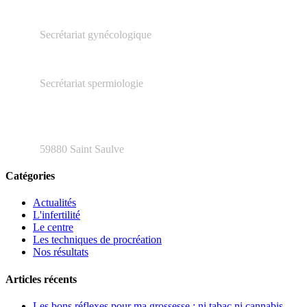
03.27.23.16.66
Secrétariat gynécologique
03.66.20.04.79
Secrétariat spermiologie
48 rue Henri Barbusse
59880 Saint Saulve
Catégories
Actualités
L'infertilité
Le centre
Les techniques de procréation
Nos résultats
Articles récents
Les bons réflexes pour ma grossesse : ni tabac ni cannabis