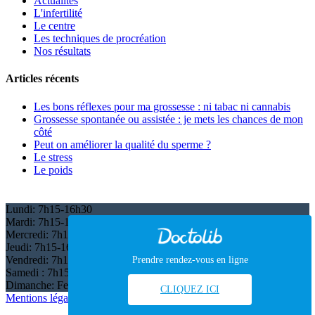
Actualités
L'infertilité
Le centre
Les techniques de procréation
Nos résultats
Articles récents
Les bons réflexes pour ma grossesse : ni tabac ni cannabis
Grossesse spontanée ou assistée : je mets les chances de mon
côté
Peut on améliorer la qualité du sperme ?
Le stress
Le poids
Lundi:
7h15-16h30
Mardi:
7h15-16h30
Mercredi:
7h15-16h30
Jeudi:
7h15-16h30
Vendredi:
7h15-16h30
Prendre rendez-vous en ligne
Samedi :
7h15-12h
Dimanche:
Fermé
CLIQUEZ ICI
Mentions légales