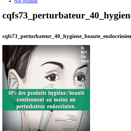
Nos résultats
cqfs73_perturbateur_40_hygien
cqfs73_perturbateur_40_hygiene_beaute_endocrinie