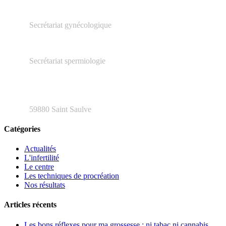
03.27.23.16.66
Secrétariat gynécologique
03.66.20.04.79
Secrétariat spermiologie
48 rue Henri Barbusse
59880 Saint Saulve
Catégories
Actualités
L'infertilité
Le centre
Les techniques de procréation
Nos résultats
Articles récents
Les bons réflexes pour ma grossesse : ni tabac ni cannabis