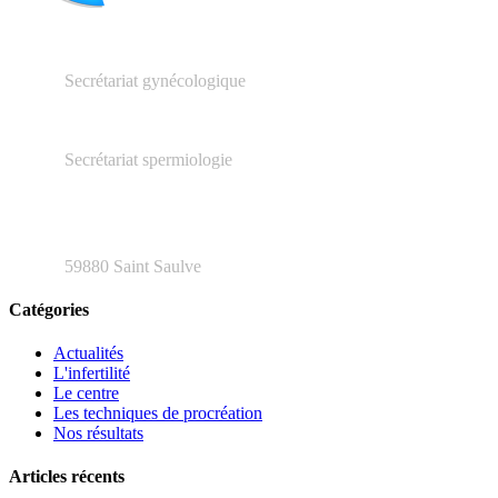
03.27.23.16.66
Secrétariat gynécologique
03.66.20.04.79
Secrétariat spermiologie
48 rue Henri Barbusse
59880 Saint Saulve
Catégories
Actualités
L'infertilité
Le centre
Les techniques de procréation
Nos résultats
Articles récents