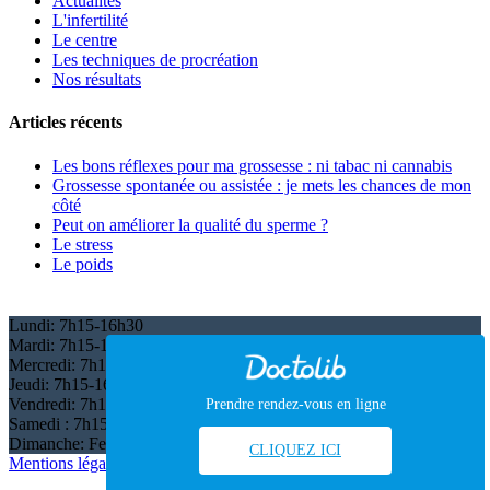
Actualités
L'infertilité
Le centre
Les techniques de procréation
Nos résultats
Articles récents
Les bons réflexes pour ma grossesse : ni tabac ni cannabis
Grossesse spontanée ou assistée : je mets les chances de mon
côté
Peut on améliorer la qualité du sperme ?
Le stress
Le poids
Lundi:
7h15-16h30
Mardi:
7h15-16h30
Mercredi:
7h15-16h30
Jeudi:
7h15-16h30
Vendredi:
7h15-16h30
Prendre rendez-vous en ligne
Samedi :
7h15-12h
Dimanche:
Fermé
CLIQUEZ ICI
Mentions légales