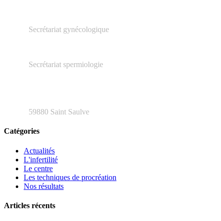
03.27.23.16.66
Secrétariat gynécologique
03.66.20.04.79
Secrétariat spermiologie
48 rue Henri Barbusse
59880 Saint Saulve
Catégories
Actualités
L'infertilité
Le centre
Les techniques de procréation
Nos résultats
Articles récents