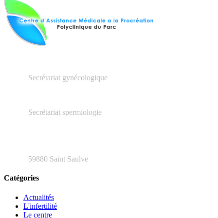
03.27.23.16.66
Secrétariat gynécologique
03.66.20.04.79
Secrétariat spermiologie
48 rue Henri Barbusse
59880 Saint Saulve
Catégories
Actualités
L'infertilité
Le centre