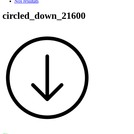
Nos résultats
circled_down_21600